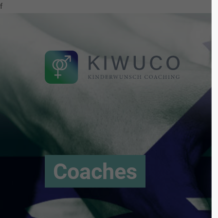
f
Coaches