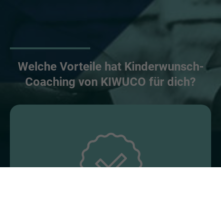
Welche Vorteile hat Kinderwunsch-
Coaching von KIWUCO für dich?