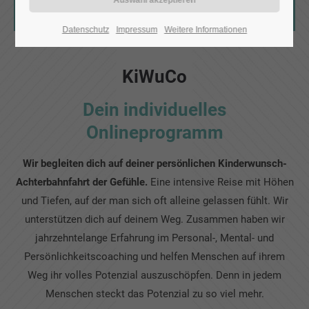
Vorteile
Datenschutz
Impressum
Weitere Informationen
KiWuCo
Dein individuelles
Onlineprogramm
Wir begleiten dich auf deiner persönlichen Kinderwunsch-
Achterbahnfahrt der Gefühle.
Eine intensive Reise mit Höhen
und Tiefen, auf der man sich oft alleine gelassen fühlt. Wir
unterstützen dich auf deinem Weg. Zusammen haben wir
jahrzehntelange Erfahrung im Personal-, Mental- und
Persönlichkeitscoaching und helfen Menschen auf ihrem
Weg ihr volles Potenzial auszuschöpfen. Denn in jedem
Menschen steckt das Potenzial zu so viel mehr.